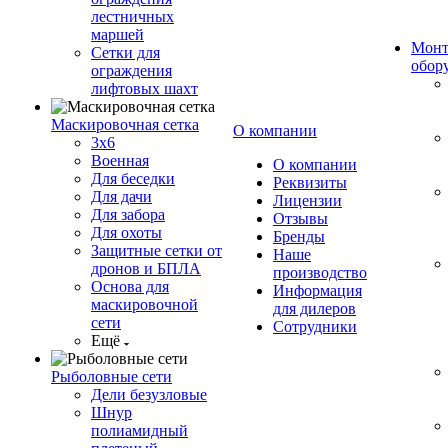
лестничных
маршей
Монт
Сетки для
обор
ограждения
лифтовых шахт
Маскировочная сетка
О компании
3х6
Военная
О компании
Для беседки
Реквизиты
Для дачи
Лицензии
Для забора
Отзывы
Для охоты
Бренды
Защитные сетки от
Наше
дронов и БПЛА
производство
Основа для
Информация
маскировочной
для дилеров
сети
Сотрудники
Ещё
Рыболовные сети
Дели безузловые
Шнур
полиамидный