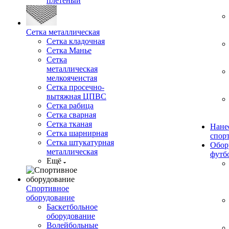
плетеный
Сетка металлическая
Сетка кладочная
Сетка Манье
Сетка
металлическая
мелкоячеистая
Сетка просечно-
вытяжная ЦПВС
Сетка рабица
Сетка сварная
Сетка тканая
Нане
Сетка шарнирная
спор
Сетка штукатурная
Обор
металлическая
футб
Ещё
Спортивное
оборудование
Баскетбольное
оборудование
Волейбольные