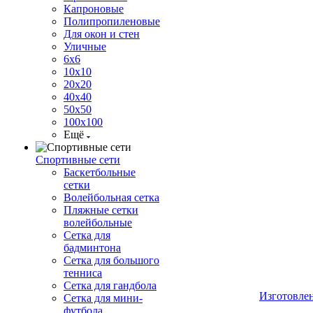
Капроновые
Полипропиленовые
Для окон и стен
Уличные
6х6
10х10
20х20
40х40
50х50
100х100
Ещё
Спортивные сети
Баскетбольные
сетки
Волейбольная сетка
Пляжные сетки
волейбольные
Сетка для
бадминтона
Сетка для большого
тенниса
Сетка для гандбола
Изготовле
Сетка для мини-
футбола