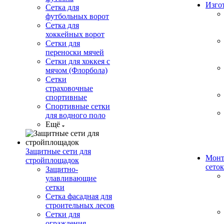
Изго
Сетка для
футбольных ворот
Сетка для
хоккейных ворот
Сетки для
переноски мячей
Сетки для хоккея с
мячом (Флорбола)
Сетки
страховочные
спортивные
Спортивные сетки
для водного поло
Ещё
Защитные сети для
Монт
стройплощадок
сеток
Защитно-
улавливающие
сетки
Сетка фасадная для
строительных лесов
Сетки для
ограждения