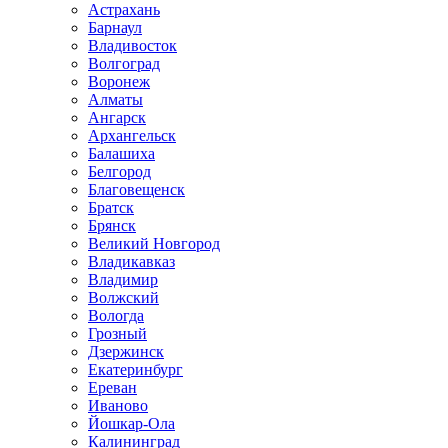
Астрахань
Барнаул
Владивосток
Волгоград
Воронеж
Алматы
Ангарск
Архангельск
Балашиха
Белгород
Благовещенск
Братск
Брянск
Великий Новгород
Владикавказ
Владимир
Волжский
Вологда
Грозный
Дзержинск
Екатеринбург
Ереван
Иваново
Йошкар-Ола
Калининград