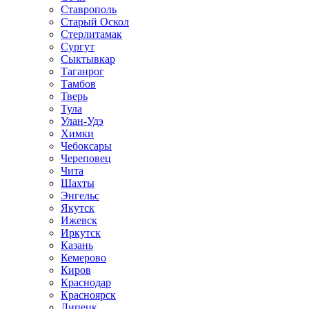
Ставрополь
Старый Оскол
Стерлитамак
Сургут
Сыктывкар
Таганрог
Тамбов
Тверь
Тула
Улан-Удэ
Химки
Чебоксары
Череповец
Чита
Шахты
Энгельс
Якутск
Ижевск
Иркутск
Казань
Кемерово
Киров
Краснодар
Красноярск
Липецк