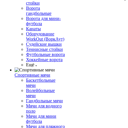
стойки
Ворота
гандбольные
Ворота для мини-
футбола
Канаты
Оборудование
WorkOut (ВоркАут)
Судейские вышки
Теннисные стойки
Футбольные ворота
Хоккейные ворота
Ещё
Спортивные мячи
Баскетбольные
мячи
Волейбольные
мячи
Гандбольные мячи
Мячи для водного
поло
Мячи для мини
футбола
Мячи для пляжного