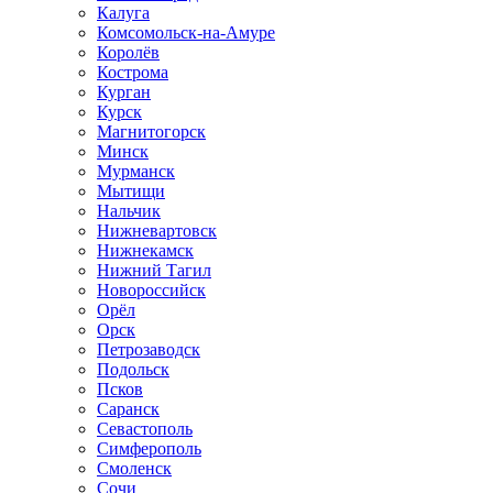
Калуга
Комсомольск-на-Амуре
Королёв
Кострома
Курган
Курск
Магнитогорск
Минск
Мурманск
Мытищи
Нальчик
Нижневартовск
Нижнекамск
Нижний Тагил
Новороссийск
Орёл
Орск
Петрозаводск
Подольск
Псков
Саранск
Севастополь
Симферополь
Смоленск
Сочи