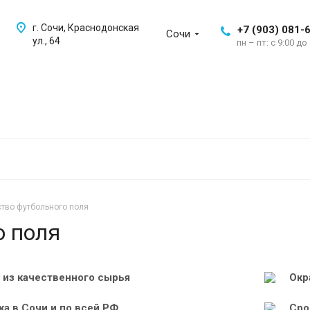
г. Сочи, Краснодонская
+7 (903) 081-
Сочи
ул., 64
пн – пт: с 9:00 до
ство футбольного поля
о поля
 из качественного сырья
Окр
ка в Сочи и по всей РФ
Сро