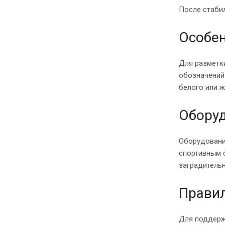
После стаби
Особен
Для разметки
обозначений
белого или ж
Обору
Оборудовани
спортивным 
заградитель
Правил
Для поддерж