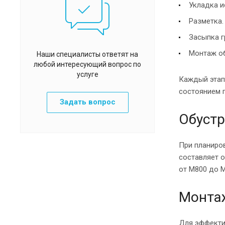
Укладка и
Разметка.
Засыпка г
Монтаж о
Наши специалисты ответят на
любой интересующий вопрос по
услуге
Каждый этап 
состоянием 
Задать вопрос
Обустр
При планиров
составляет о
от М800 до 
Монта
Для эффекти