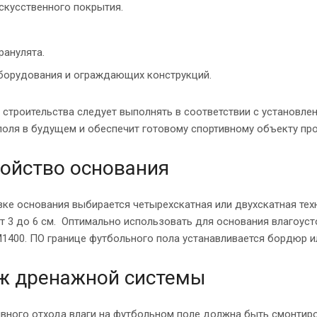
скусственного покрытия.
ранулята.
борудования и ограждающих конструкций.
строительства следует выполнять в соответствии с установле
поля в будущем и обеспечит готовому спортивному объекту пр
ойство основания
ке основания выбирается четырехскатная или двухскатная тех
т 3 до 6 см. Оптимально использовать для основания влагоус
М1400. ПО границе футбольного пола устанавливается бордюр и
ж дренажной системы
вного отхода влаги на футбольном поле должна быть смонтиро