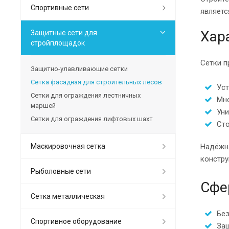
Спортивные сети
являетс
Хар
Защитные сети для
стройплощадок
Сетки п
Защитно-улавливающие сетки
Сетка фасадная для строительных лесов
Уст
Сетки для ограждения лестничных
Мно
маршей
Уни
Сетки для ограждения лифтовых шахт
Сто
Маскировочная сетка
Надёжна
констру
Рыболовные сети
Сфе
Сетка металлическая
Без
Спортивное оборудование
Защ