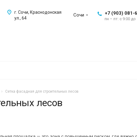
г. Сочи, Краснодонская
+7 (903) 081-
Сочи
ул., 64
пн – пт: с 9:00 до
Сетка фасадная для строительных лесов
тельных лесов
льная площадка — это зона с повышенным риском, где важно 