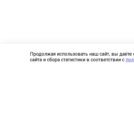
Продолжая использовать наш сайт, вы даёте 
сайта и сбора статистики в соответствии с
пол
Компания
Каталог
О компании
Сетка заградительная
Реквизиты
Спортивные сети
Лицензии
Защитные сети для