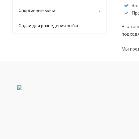
Зат
Спортивные мячи
Пре
Садки для разведения рыбы
В катал
подходя
Мы пред