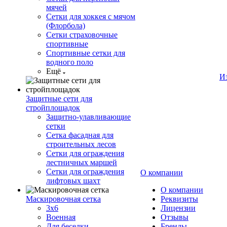
мячей
Сетки для хоккея с мячом
(Флорбола)
Сетки страховочные
спортивные
Спортивные сетки для
водного поло
Ещё
И
Защитные сети для
стройплощадок
Защитно-улавливающие
сетки
Сетка фасадная для
строительных лесов
Сетки для ограждения
лестничных маршей
Сетки для ограждения
О компании
лифтовых шахт
О компании
Маскировочная сетка
Реквизиты
3х6
Лицензии
Военная
Отзывы
Для беседки
Бренды