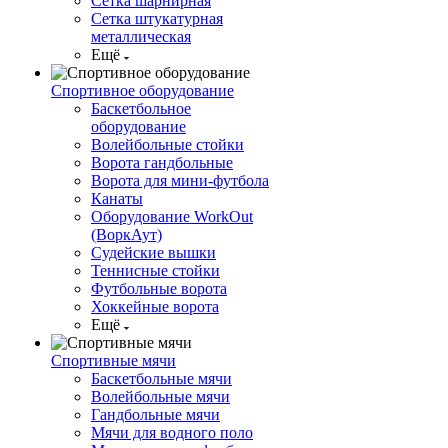
Сетка шарнирная
Сетка штукатурная
металлическая
Ещё
Спортивное оборудование
Баскетбольное
оборудование
Волейбольные стойки
Ворота гандбольные
Ворота для мини-футбола
Канаты
Оборудование WorkOut
(ВоркАут)
Судейские вышки
Теннисные стойки
Футбольные ворота
Хоккейные ворота
Ещё
Спортивные мячи
Баскетбольные мячи
Волейбольные мячи
Гандбольные мячи
Мячи для водного поло