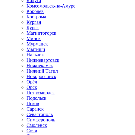
Калуга
Комсомольск-на-Амуре
Королёв
Кострома
Курган
Курск
Магнитогорск
Минск
Мурманск
Мытищи
Нальчик
Нижневартовск
Нижнекамск
Нижний Тагил
Новороссийск
Орёл
Орск
Петрозаводск
Подольск
Псков
Саранск
Севастополь
Симферополь
Смоленск
Сочи