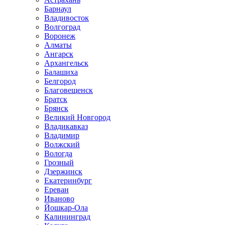
Барнаул
Владивосток
Волгоград
Воронеж
Алматы
Ангарск
Архангельск
Балашиха
Белгород
Благовещенск
Братск
Брянск
Великий Новгород
Владикавказ
Владимир
Волжский
Вологда
Грозный
Дзержинск
Екатеринбург
Ереван
Иваново
Йошкар-Ола
Калининград