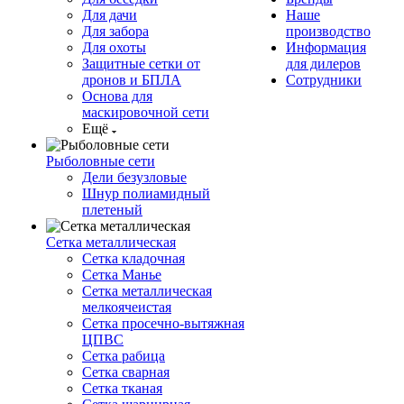
Для дачи
Наше
Для забора
производство
Для охоты
Информация
Защитные сетки от
для дилеров
дронов и БПЛА
Сотрудники
Основа для
маскировочной сети
Ещё
Рыболовные сети
Дели безузловые
Шнур полиамидный
плетеный
Сетка металлическая
Сетка кладочная
Сетка Манье
Сетка металлическая
мелкоячеистая
Сетка просечно-вытяжная
ЦПВС
Сетка рабица
Сетка сварная
Сетка тканая