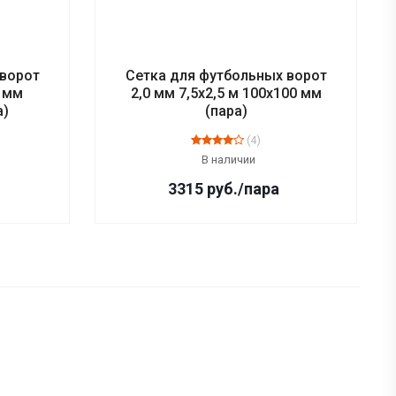
 ворот
Сетка для футбольных ворот
0 мм
2,0 мм 7,5х2,5 м 100х100 мм
а)
(пара)
(4)
В наличии
3315
руб.
/пара