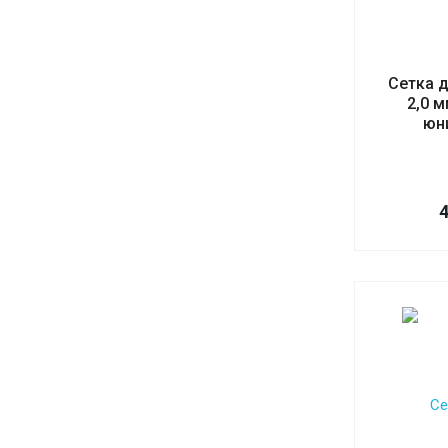
Сетка 
2,0 
юн