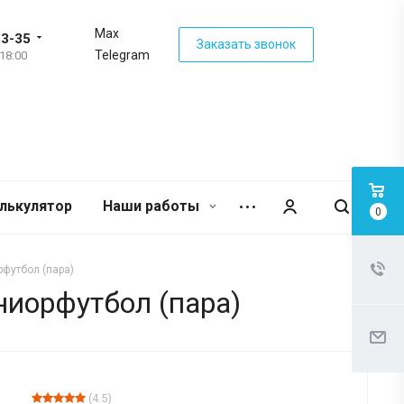
Max
63-35
Заказать звонок
Telegram
 18:00
лькулятор
Наши работы
0
рфутбол (пара)
ниорфутбол (пара)
(4.5)