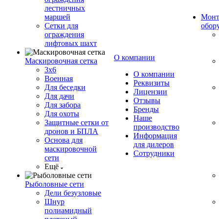
лестничных
маршей
Монт
Сетки для
обор
ограждения
лифтовых шахт
О компании
Маскировочная сетка
3х6
О компании
Военная
Реквизиты
Для беседки
Лицензии
Для дачи
Отзывы
Для забора
Бренды
Для охоты
Наше
Защитные сетки от
производство
дронов и БПЛА
Информация
Основа для
для дилеров
маскировочной
Сотрудники
сети
Ещё
Рыболовные сети
Дели безузловые
Шнур
полиамидный