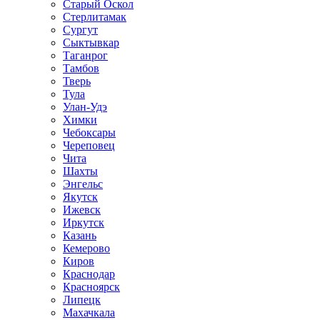
Старый Оскол
Стерлитамак
Сургут
Сыктывкар
Таганрог
Тамбов
Тверь
Тула
Улан-Удэ
Химки
Чебоксары
Череповец
Чита
Шахты
Энгельс
Якутск
Ижевск
Иркутск
Казань
Кемерово
Киров
Краснодар
Красноярск
Липецк
Махачкала