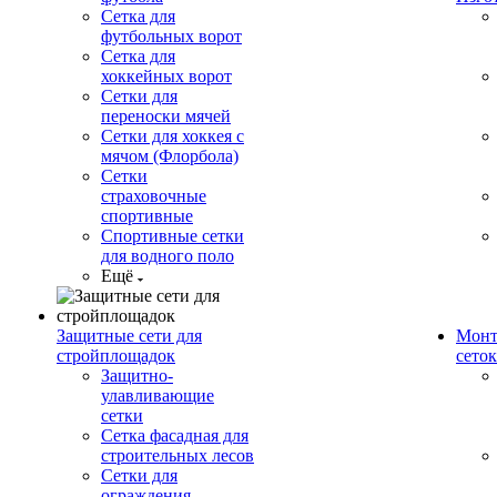
Сетка для
футбольных ворот
Сетка для
хоккейных ворот
Сетки для
переноски мячей
Сетки для хоккея с
мячом (Флорбола)
Сетки
страховочные
спортивные
Спортивные сетки
для водного поло
Ещё
Защитные сети для
Монт
стройплощадок
сеток
Защитно-
улавливающие
сетки
Сетка фасадная для
строительных лесов
Сетки для
ограждения