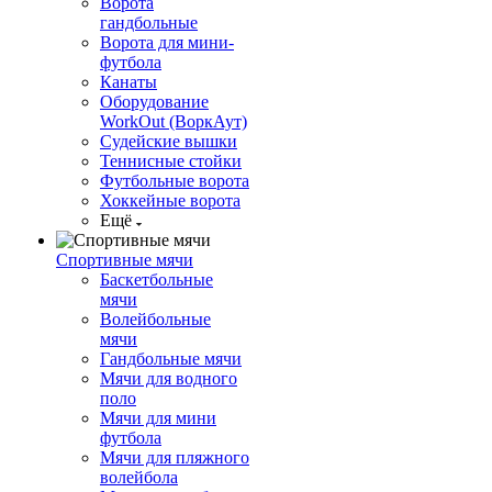
Ворота
гандбольные
Ворота для мини-
футбола
Канаты
Оборудование
WorkOut (ВоркАут)
Судейские вышки
Теннисные стойки
Футбольные ворота
Хоккейные ворота
Ещё
Спортивные мячи
Баскетбольные
мячи
Волейбольные
мячи
Гандбольные мячи
Мячи для водного
поло
Мячи для мини
футбола
Мячи для пляжного
волейбола