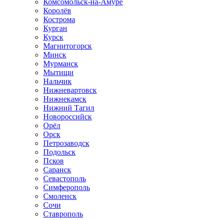
Комсомольск-на-Амуре
Королёв
Кострома
Курган
Курск
Магнитогорск
Минск
Мурманск
Мытищи
Нальчик
Нижневартовск
Нижнекамск
Нижний Тагил
Новороссийск
Орёл
Орск
Петрозаводск
Подольск
Псков
Саранск
Севастополь
Симферополь
Смоленск
Сочи
Ставрополь