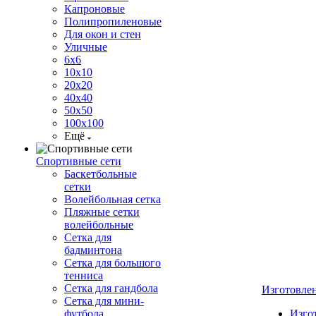
Капроновые
Полипропиленовые
Для окон и стен
Уличные
6х6
10х10
20х20
40х40
50х50
100х100
Ещё
Спортивные сети
Баскетбольные
сетки
Волейбольная сетка
Пляжные сетки
волейбольные
Сетка для
бадминтона
Сетка для большого
тенниса
Сетка для гандбола
Изготовле
Сетка для мини-
футбола
Изго