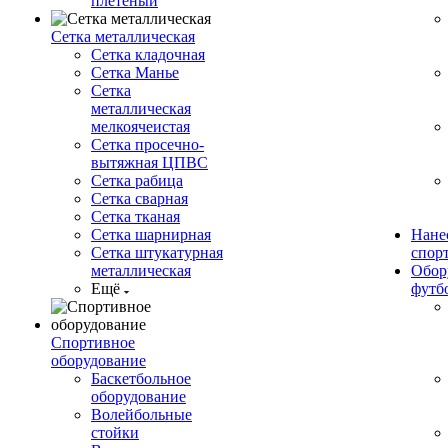
плетеный
Сетка металлическая
Сетка кладочная
Сетка Манье
Сетка
металлическая
мелкоячеистая
Сетка просечно-
вытяжная ЦПВС
Сетка рабица
Сетка сварная
Сетка тканая
Сетка шарнирная
Нане
Сетка штукатурная
спор
металлическая
Обор
Ещё
футб
Спортивное
оборудование
Баскетбольное
оборудование
Волейбольные
стойки