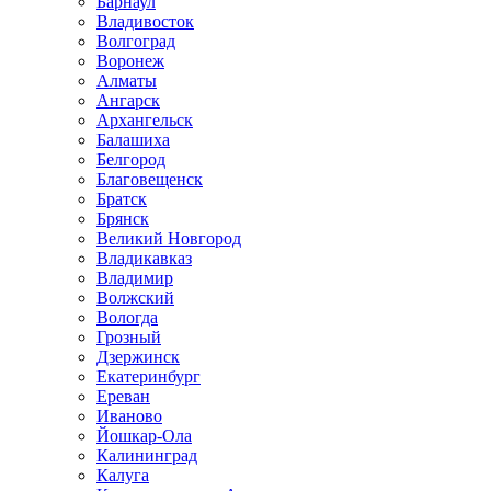
Барнаул
Владивосток
Волгоград
Воронеж
Алматы
Ангарск
Архангельск
Балашиха
Белгород
Благовещенск
Братск
Брянск
Великий Новгород
Владикавказ
Владимир
Волжский
Вологда
Грозный
Дзержинск
Екатеринбург
Ереван
Иваново
Йошкар-Ола
Калининград
Калуга